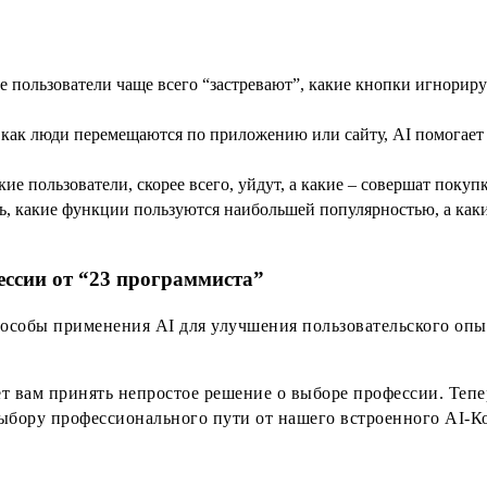
е пользователи чаще всего “застревают”, какие кнопки игнориру
, как люди перемещаются по приложению или сайту, AI помогает
ие пользователи, скорее всего, уйдут, а какие – совершат поку
 какие функции пользуются наибольшей популярностью, а какие 
ессии от “23 программиста”
пособы применения AI для улучшения пользовательского оп
ет вам принять непростое решение о выборе профессии. Теп
бору профессионального пути от нашего встроенного AI-Ко