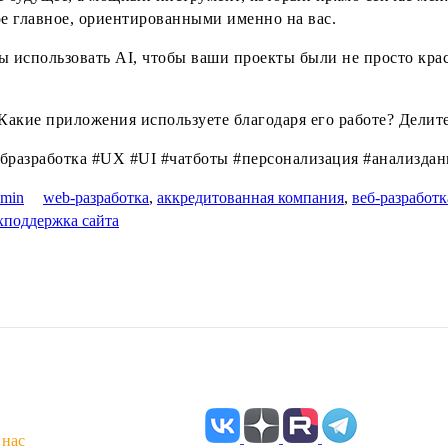
ое главное, ориентированными именно на вас.
вы использовать AI, чтобы ваши проекты были не просто к
.
 Какие приложения используете благодаря его работе? Делит
бразработка #UX #UI #чатботы #персонализация #анализдан
dmin
web-разработка
,
аккредитованная компания
,
веб-разработк
хподдержка сайта
 нас