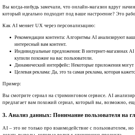
Вы когда-нибудь замечали, что онлайн-магазин вдруг начи
который идеально подходит под ваше настроение? Это рабо
Как AI меняет UX через персонализацию:
Рекомендации контента: Алгоритмы AI анализируют ваши
интересный вам контент.
Индивидуальные предложения: В интернет-магазинах AI 
купили похожие на вас пользователи.
Динамический интерфейс: Некоторые приложения могут ме
Целевая реклама: Да, это та самая реклама, которая кажет
Пример:
Вы смотрите сериал на стриминговом сервисе. AI анализиру
предлагает вам похожий сериал, который вы, возможно, ещё
3. Анализ данных: Понимание пользователя на г
AI – это не только про взаимодействие с пользователем, 
делать выводы, которые ведут к улучшению продукта.