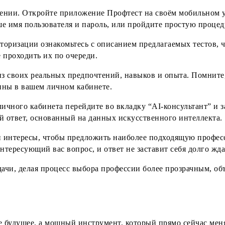
ожении. Откройте приложение Профтест на своём мобильном 
е имя пользователя и пароль, или пройдите простую процеду
вторизации ознакомьтесь с описанием предлагаемых тестов, 
 проходить их по очереди.
из своих реальных предпочтений, навыков и опыта. Помните
упны в вашем личном кабинете.
личного кабинета перейдите во вкладку “AI-консультант” и 
ответ, основанный на данных искусственного интеллекта.
я и интересы, чтобы предложить наиболее подходящую проф
нтересующий вас вопрос, и ответ не заставит себя долго жда
дачи, делая процесс выбора профессии более прозрачным, о
е будущее, а мощный инструмент, который прямо сейчас мен