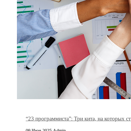
“23 программиста”: Три кита, на которых ст
09 Июн 2025
Admin