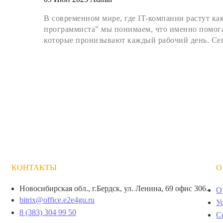
В современном мире, где IT-компании растут как
программиста” мы понимаем, что именно помогае
которые пронизывают каждый рабочий день. Сег
КОНТАКТЫ
О
Новосибирская обл., г.Бердск, ул. Ленина, 69 офис 306.
О
bitrix@office.e2e4gu.ru
У
8 (383) 304 99 50
С