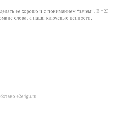
делать ее хорошо и с пониманием “зачем”. В “23
омкие слова, а наши ключевые ценности,
ботано e2e4gu.ru